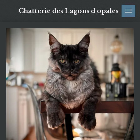
Passer
Chatterie des Lagons d opales
au
contenu
principal